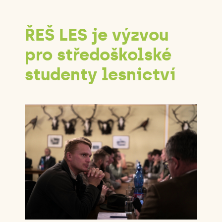
ŘEŠ LES je výzvou
pro středoškolské
studenty lesnictví