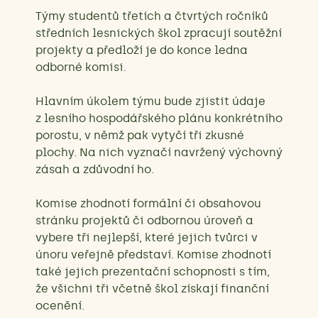
Týmy studentů třetích a čtvrtých ročníků
středních lesnických škol zpracují soutěžní
projekty a předloží je do konce ledna
odborné komisi.
Hlavním úkolem týmu bude zjistit údaje
z lesního hospodářského plánu konkrétního
porostu, v němž pak vytyčí tři zkusné
plochy. Na nich vyznačí navržený výchovný
zásah a zdůvodní ho.
Komise zhodnotí formální či obsahovou
stránku projektů či odbornou úroveň a
vybere tři nejlepší, které jejich tvůrci v
únoru veřejně představí. Komise zhodnotí
také jejich prezentační schopnosti s tím,
že všichni tři včetně škol získají finanční
ocenění.